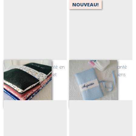
NOUVEAU!
Protège carnet de santé en
Protège carnet de santé
VELOURS COTELE et
brodé prénom, à liens
bandeau LIBERTY, à
34
€
À partir de
33
€
personnaliser