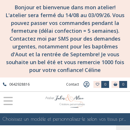
Bonjour et bienvenue dans mon atelier!
L'atelier sera fermé du 14/08 au 03/09/26. Vous
pouvez passer vos commandes pendant la
fermeture (délai confection = 5 semaines).
Contactez moi par SMS pour des demandes
urgentes, notamment pour les baptêmes
d'Aout et la rentrée de Septembre! Je vous
souhaite un bel été et vous remercie 1000 fois
pour votre confiance! Céline
0642928816
Contact
0
0
Choisissez un modèle et personnalisez-le selon vos tissus préférés de mes collections en ligne, je le confectionnerai selon vos souhaits