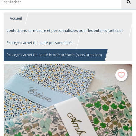
Accueil
confections surmesure et personnalisées pour les enfants (petits et
grands!)...
Protège carnet de santé personnalisés
Protège carnet de santé brodé prénom (sans pression)