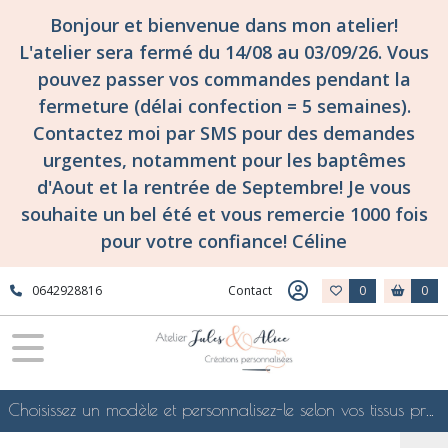
Bonjour et bienvenue dans mon atelier!
L'atelier sera fermé du 14/08 au 03/09/26. Vous
pouvez passer vos commandes pendant la
fermeture (délai confection = 5 semaines).
Contactez moi par SMS pour des demandes
urgentes, notamment pour les baptêmes
d'Aout et la rentrée de Septembre! Je vous
souhaite un bel été et vous remercie 1000 fois
pour votre confiance! Céline
0642928816
Contact
0
0
Choisissez un modèle et personnalisez-le selon vos tissus préférés de mes collections en ligne, je le confectionnerai selon vos souhaits