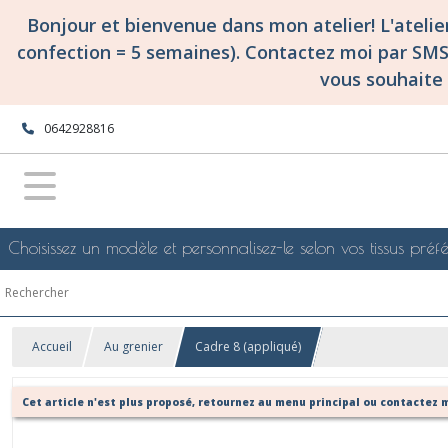
Bonjour et bienvenue dans mon atelier! L'ateli
confection = 5 semaines). Contactez moi par SM
vous souhaite 
0642928816
Choisissez un modèle et personnalisez-le selon vos tissus préfé
Accueil
Au grenier
Cadre 8 (appliqué)
Cet article n'est plus proposé, retournez au menu principal ou contactez m