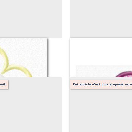
oi!
Cet article n'est plus proposé, re