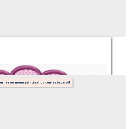
Couronne + Cadre 10 (appliqué)
Sur demande
tournez au menu principal ou contactez moi!