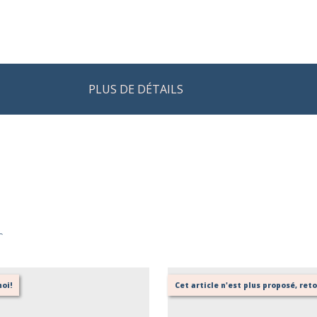
PLUS DE DÉTAILS
r
oi!
Cet article n'est plus proposé, re