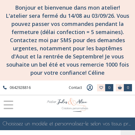
Bonjour et bienvenue dans mon atelier!
L'atelier sera fermé du 14/08 au 03/09/26. Vous
pouvez passer vos commandes pendant la
fermeture (délai confection = 5 semaines).
Contactez moi par SMS pour des demandes
urgentes, notamment pour les baptêmes
d'Aout et la rentrée de Septembre! Je vous
souhaite un bel été et vous remercie 1000 fois
pour votre confiance! Céline
0642928816
Contact
0
0
Choisissez un modèle et personnalisez-le selon vos tissus préférés de mes collections en ligne, je le confectionnerai selon vos souhaits