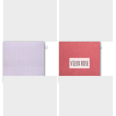
ROSE Pâle (poudré)
velours vieux rose
Sur demande
Sur demande