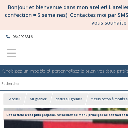
Bonjour et bienvenue dans mon atelier! L'ateli
confection = 5 semaines). Contactez moi par SM
vous souhaite 
0642928816
Choisissez un modèle et personnalisez-le selon vos tissus préfé
Accueil
Au grenier
tissus au grenier
tissus coton à motifs a
Cet article n'est plus proposé, retournez au menu principal ou contactez m