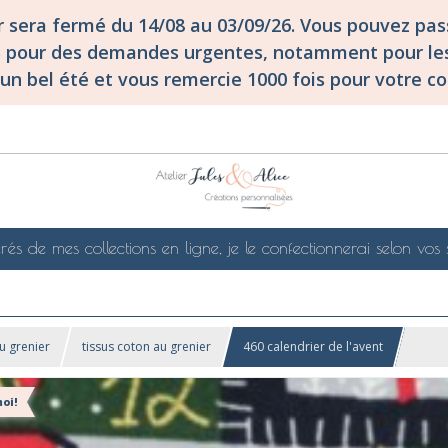
er sera fermé du 14/08 au 03/09/26. Vous pouvez p
S pour des demandes urgentes, notamment pour les
un bel été et vous remercie 1000 fois pour votre co
rés de mes collections en ligne, je le confectionnerai selon vos 
u grenier
tissus coton au grenier
460 calendrier de l'avent
oi!