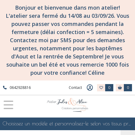
Bonjour et bienvenue dans mon atelier!
L'atelier sera fermé du 14/08 au 03/09/26. Vous
pouvez passer vos commandes pendant la
fermeture (délai confection = 5 semaines).
Contactez moi par SMS pour des demandes
urgentes, notamment pour les baptêmes
d'Aout et la rentrée de Septembre! Je vous
souhaite un bel été et vous remercie 1000 fois
pour votre confiance! Céline
0642928816
Contact
0
0
Choisissez un modèle et personnalisez-le selon vos tissus préférés de mes collections en ligne, je le confectionnerai selon vos souhaits