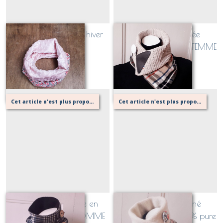
Snood / cache cou hiver
Echarpe boutonnée
(tissu au choix!)
"THOMSON Camel" FEMME
Sur demande
Sur demande
Cet article n'est plus proposé, retournez au menu principal ou contactez moi!
Cet article n'est plus proposé, retournez au menu principal ou contactez moi!
Echarpe boutonnée en
cache col boutonné
Flanelle Ecossaise HOMME
écossais, version 100% pure