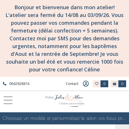
Fermer
Bonjour et bienvenue dans mon atelier!
L'atelier sera fermé du 14/08 au 03/09/26. Vous
pouvez passer vos commandes pendant la
FILTRES
fermeture (délai confection = 5 semaines).
Tous
Contactez moi par SMS pour des demandes
les
urgentes, notamment pour les baptêmes
produits
d'Aout et la rentrée de Septembre! Je vous
Au
grenier
souhaite un bel été et vous remercie 1000 fois
confections
pour votre confiance! Céline
au
grenier
0642928816
Contact
0
0
ACCESSOIRES
POUR
AVOIR
CHAUD
DEHORS
Choisissez un modèle et personnalisez-le selon vos tissus préférés de mes collections en ligne, je le confectionnerai selon vos souhaits
Snood,
cache-