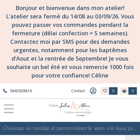
Bonjour et bienvenue dans mon atelier!
L'atelier sera fermé du 14/08 au 03/09/26. Vous
pouvez passer vos commandes pendant la
fermeture (délai confection = 5 semaines).
Contactez moi par SMS pour des demandes
urgentes, notamment pour les baptêmes
d'Aout et la rentrée de Septembre! Je vous
souhaite un bel été et vous remercie 1000 fois
pour votre confiance! Céline
0642928816
Contact
0
0
Choisissez un modèle et personnalisez-le selon vos tissus préférés de mes collections en ligne, je le confectionnerai selon vos souhaits