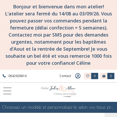
Bonjour et bienvenue dans mon atelier!
L'atelier sera fermé du 14/08 au 03/09/26. Vous
pouvez passer vos commandes pendant la
fermeture (délai confection = 5 semaines).
Contactez moi par SMS pour des demandes
urgentes, notamment pour les baptêmes
d'Aout et la rentrée de Septembre! Je vous
souhaite un bel été et vous remercie 1000 fois
pour votre confiance! Céline
0642928816
Contact
0
0
Choisissez un modèle et personnalisez-le selon vos tissus préférés de mes collections en ligne, je le confectionnerai selon vos souhaits