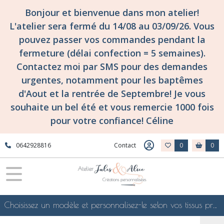
Bonjour et bienvenue dans mon atelier!
L'atelier sera fermé du 14/08 au 03/09/26. Vous
pouvez passer vos commandes pendant la
fermeture (délai confection = 5 semaines).
Contactez moi par SMS pour des demandes
urgentes, notamment pour les baptêmes
d'Aout et la rentrée de Septembre! Je vous
souhaite un bel été et vous remercie 1000 fois
pour votre confiance! Céline
0642928816
Contact
0
0
Choisissez un modèle et personnalisez-le selon vos tissus préférés de mes collections en ligne, je le confectionnerai selon vos souhaits