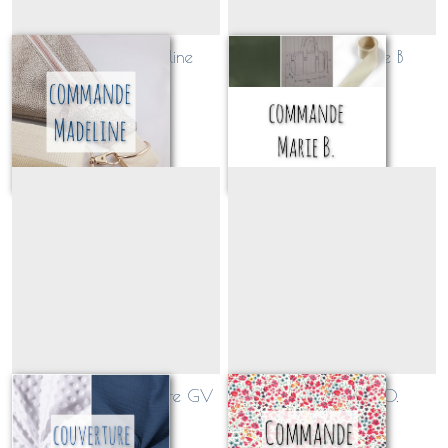
commande Madeline
commande Marie B
Sur demande
Sur demande
Couverture sur mesure GV
commande Léa O.