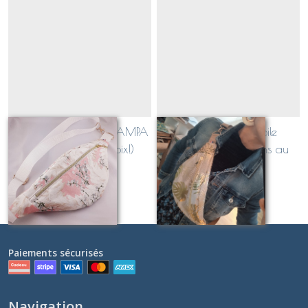
sac banane en toile PAMPA
sac banane en toile
(dimensions au choix!)
GOLDEN (dimensions au
choix)
À partir de
38
€
À partir de
38
€
Paiements sécurisés
Navigation