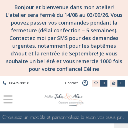
Bonjour et bienvenue dans mon atelier!
L'atelier sera fermé du 14/08 au 03/09/26. Vous
pouvez passer vos commandes pendant la
fermeture (délai confection = 5 semaines).
Contactez moi par SMS pour des demandes
urgentes, notamment pour les baptêmes
d'Aout et la rentrée de Septembre! Je vous
souhaite un bel été et vous remercie 1000 fois
pour votre confiance! Céline
0642928816
Contact
0
0
Choisissez un modèle et personnalisez-le selon vos tissus préférés de mes collections en ligne, je le confectionnerai selon vos souhaits