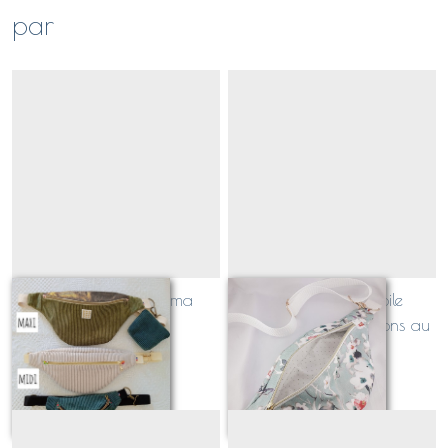
par
Quelle taille pour ma
sac banane en toile
banane?
AQUARELLE (dimensions au
choix!)
À partir de
38
€
Sur demande