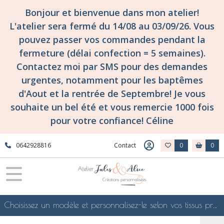
Bonjour et bienvenue dans mon atelier!
L'atelier sera fermé du 14/08 au 03/09/26. Vous
pouvez passer vos commandes pendant la
fermeture (délai confection = 5 semaines).
Contactez moi par SMS pour des demandes
urgentes, notamment pour les baptêmes
d'Aout et la rentrée de Septembre! Je vous
souhaite un bel été et vous remercie 1000 fois
pour votre confiance! Céline
0642928816
Contact
0
0
Choisissez un modèle et personnalisez-le selon vos tissus préférés de mes collections en ligne, je le confectionnerai selon vos souhaits