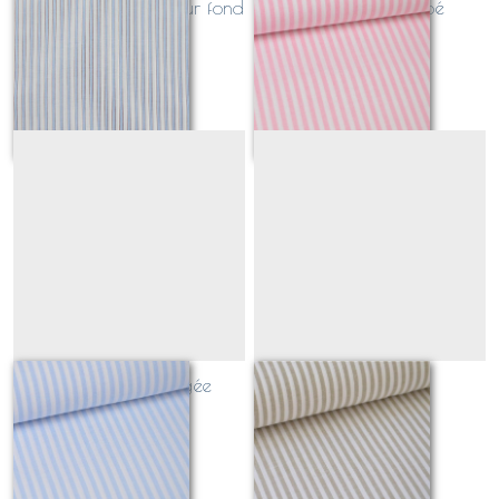
rayé bleu et brique sur fond
rayures rose bébé
blanc
Sur demande
Sur demande
rayures bleu dragée
rayures sable
Sur demande
Sur demande