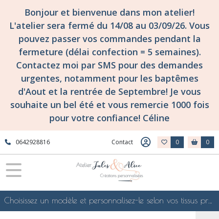
Bonjour et bienvenue dans mon atelier!
L'atelier sera fermé du 14/08 au 03/09/26. Vous
pouvez passer vos commandes pendant la
fermeture (délai confection = 5 semaines).
Contactez moi par SMS pour des demandes
urgentes, notamment pour les baptêmes
d'Aout et la rentrée de Septembre! Je vous
souhaite un bel été et vous remercie 1000 fois
pour votre confiance! Céline
0642928816
Contact
0
0
Choisissez un modèle et personnalisez-le selon vos tissus préférés de mes collections en ligne, je le confectionnerai selon vos souhaits