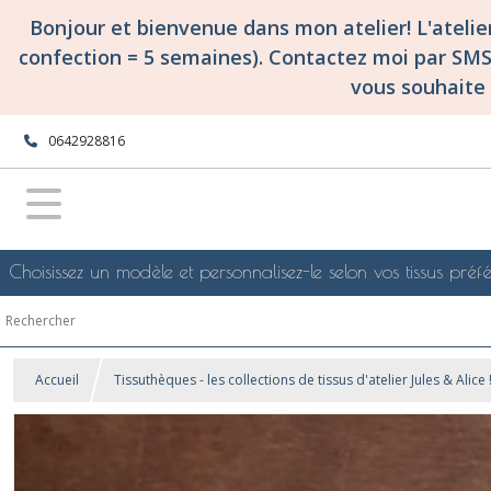
Bonjour et bienvenue dans mon atelier! L'ateli
confection = 5 semaines). Contactez moi par SM
vous souhaite 
0642928816
Choisissez un modèle et personnalisez-le selon vos tissus préfé
Accueil
Tissuthèques - les collections de tissus d'atelier Jules & Alice 