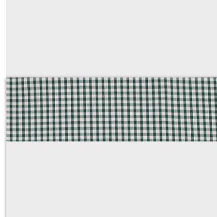
coton vichy vert foncé 3x3
Sur demande