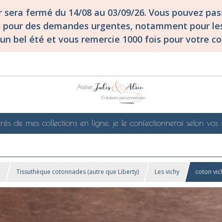
er sera fermé du 14/08 au 03/09/26. Vous pouvez p
S pour des demandes urgentes, notamment pour les
un bel été et vous remercie 1000 fois pour votre co
rés de mes collections en ligne, je le confectionnerai selon vos 
!
Tissuthèque cotonnades (autre que Liberty)
Les vichy
coton vic