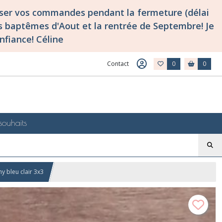
asser vos commandes pendant la fermeture (délai
 baptêmes d'Aout et la rentrée de Septembre! Je
nfiance! Céline
Contact
0
0
souhaits
hy bleu clair 3x3