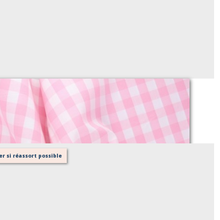
coton vichy rose 10x10
Sur demande
r si réassort possible