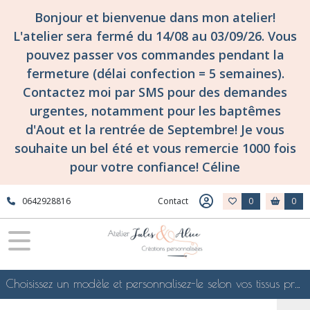
Bonjour et bienvenue dans mon atelier!
L'atelier sera fermé du 14/08 au 03/09/26. Vous
pouvez passer vos commandes pendant la
fermeture (délai confection = 5 semaines).
Contactez moi par SMS pour des demandes
urgentes, notamment pour les baptêmes
d'Aout et la rentrée de Septembre! Je vous
souhaite un bel été et vous remercie 1000 fois
pour votre confiance! Céline
0642928816
Contact
0
0
Choisissez un modèle et personnalisez-le selon vos tissus préférés de mes collections en ligne, je le confectionnerai selon vos souhaits