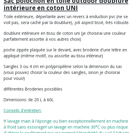
Sac polochon en toile outdoor doublure
intérieure en coton UNI
Toile extérieure, déperlante avec un revers à enduction pvc (ne se
voit pas, sera caché par la doublure), joli aspect tissé, très robuste.
doublure intérieure en tissu de coton uni (je choisirai une couleur
parfaitement assortie à vos autres choix)
poche zippée plaquée sur le devant, avec broderie d'une lettre en
appliqué (même motif, ou assortie au tissu intérieur)
Sangles 3 ou 4 cm en polypropilène selon la dimension du sac
(vous pouvez choisir la couleur des sangles, sinon je choisirai
pour vous!)
différentes Broderies possibles
Dimensions:
de 20 L à 60L
Conseils d'entretien:
!!! lavage main à l'éponge ou bien exceptionnellement en machine
à froid sans essorage!! un lavage en machine 30°C ou plus risque
d'altérer le revêtement pvc qui permet l'étanchéité du sac! Séchage