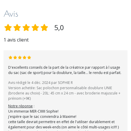
Avis
5,0
1 avis client
D'excellents conseils de la part de la créatrice par rapport à l usage
du sac (sac de sport) pour la doublure, la taille... le rendu est parfait.
Avis rédigé le 4 déc. 2024 par SOPHIE R
Version achetée: Sac polochon personnalisable doublure UNIE
(broderie au choix) - 20L: 45 cm x 24 cm - avec broderie majuscule +
prénom (+9€)
Notre réponse
:
Un immense MER-CIIIIII Sophie!
j'espère que le sac conviendra à Maxime!
cette taille devrait permettre en effet de l'utiliser durablement et
également pour des week-ends (on aime le côté multi-usages ici!!! )