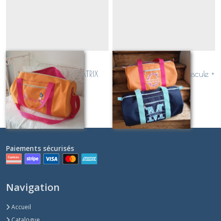
Sac polochon
Sac polochon
personnalisable BEATRIX
personnalisable (majuscule +
POTTER
prénom)
À partir de
115
€
À partir de
79
€
Paiements sécurisés
Navigation
Accueil
Catalogue