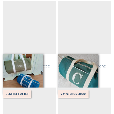
Sac polochon
Sac polochon
personnalisable brodé
personnalisable (poche
PRENOM
plaquée)
À partir de
79
€
À partir de
70
€
BEATRIX POTTER
Votre CHOUCHOU!