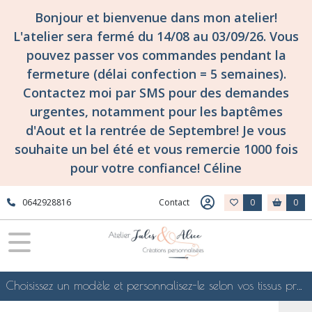
Bonjour et bienvenue dans mon atelier!
L'atelier sera fermé du 14/08 au 03/09/26. Vous
pouvez passer vos commandes pendant la
fermeture (délai confection = 5 semaines).
Contactez moi par SMS pour des demandes
urgentes, notamment pour les baptêmes
d'Aout et la rentrée de Septembre! Je vous
souhaite un bel été et vous remercie 1000 fois
pour votre confiance! Céline
0642928816
Contact
0
0
Choisissez un modèle et personnalisez-le selon vos tissus préférés de mes collections en ligne, je le confectionnerai selon vos souhaits