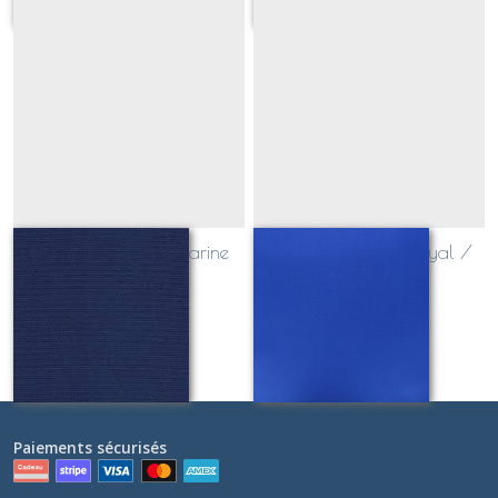
toile outdoor bleu marine
toile outdoor bleu royal /
navy
Sur demande
Sur demande
Paiements sécurisés