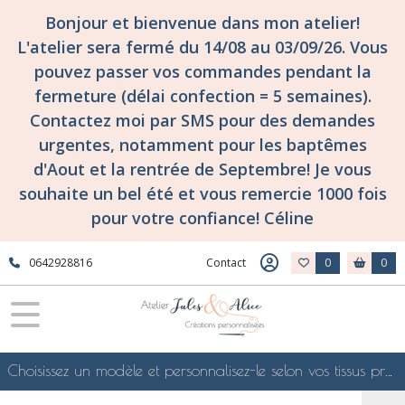
Bonjour et bienvenue dans mon atelier!
L'atelier sera fermé du 14/08 au 03/09/26. Vous
pouvez passer vos commandes pendant la
fermeture (délai confection = 5 semaines).
Contactez moi par SMS pour des demandes
urgentes, notamment pour les baptêmes
d'Aout et la rentrée de Septembre! Je vous
souhaite un bel été et vous remercie 1000 fois
pour votre confiance! Céline
0642928816
Contact
0
0
Choisissez un modèle et personnalisez-le selon vos tissus préférés de mes collections en ligne, je le confectionnerai selon vos souhaits