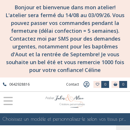
Bonjour et bienvenue dans mon atelier!
L'atelier sera fermé du 14/08 au 03/09/26. Vous
pouvez passer vos commandes pendant la
fermeture (délai confection = 5 semaines).
Contactez moi par SMS pour des demandes
urgentes, notamment pour les baptêmes
d'Aout et la rentrée de Septembre! Je vous
souhaite un bel été et vous remercie 1000 fois
pour votre confiance! Céline
0642928816
Contact
0
0
Choisissez un modèle et personnalisez-le selon vos tissus préférés de mes collections en ligne, je le confectionnerai selon vos souhaits