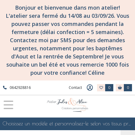
Bonjour et bienvenue dans mon atelier!
L'atelier sera fermé du 14/08 au 03/09/26. Vous
pouvez passer vos commandes pendant la
fermeture (délai confection = 5 semaines).
Contactez moi par SMS pour des demandes
urgentes, notamment pour les baptêmes
d'Aout et la rentrée de Septembre! Je vous
souhaite un bel été et vous remercie 1000 fois
pour votre confiance! Céline
0642928816
Contact
0
0
Choisissez un modèle et personnalisez-le selon vos tissus préférés de mes collections en ligne, je le confectionnerai selon vos souhaits