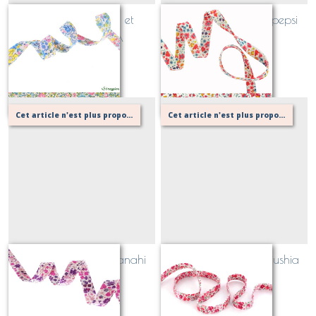
Biais Liberty Emma et
Biais Liberty Phoebe pepsi
Georgina PINKA
(rouge, jaune)
Sur demande
Sur demande
Cet article n'est plus proposé, retournez au menu principal ou contactez moi!
Cet article n'est plus proposé, retournez au menu principal ou contactez moi!
Biais Liberty Phoebe anahi
Biais Liberty Phoebe fushia
(rose, violet)
(rose)
Sur demande
Sur demande