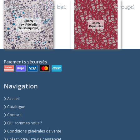
Liberty New Adeladja bleu
Liberty Capel Rubis (rouge)
et turquoise
Sur demande
Sur demande
Paiements sécurisés
Navigation
Accueil
Catalogue
Contact
Qui sommes nous ?
Conditions générales de vente
Créez votre liste de naissance!