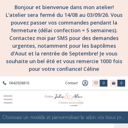
Bonjour et bienvenue dans mon atelier!
L'atelier sera fermé du 14/08 au 03/09/26. Vous
pouvez passer vos commandes pendant la
fermeture (délai confection = 5 semaines).
Contactez moi par SMS pour des demandes
urgentes, notamment pour les baptêmes
d'Aout et la rentrée de Septembre! Je vous
souhaite un bel été et vous remercie 1000 fois
pour votre confiance! Céline
0642928816
Contact
0
0
Choisissez un modèle et personnalisez-le selon vos tissus préférés de mes collections en ligne, je le confectionnerai selon vos souhaits