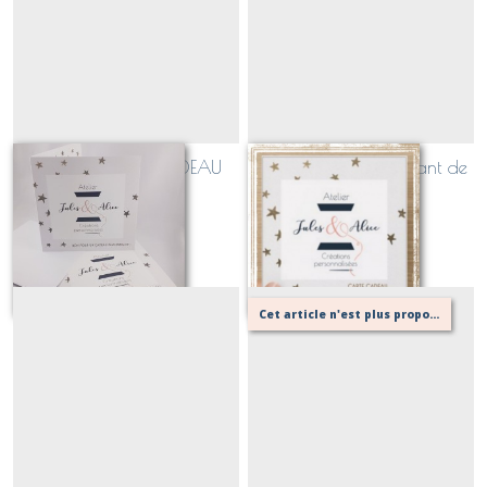
BON POUR UN CADEAU
Carte cadeau (montant de
PERSONNALISE
votre choix)
4
€
À partir de
31
€
Cet article n'est plus proposé, retournez au menu principal ou contactez moi!