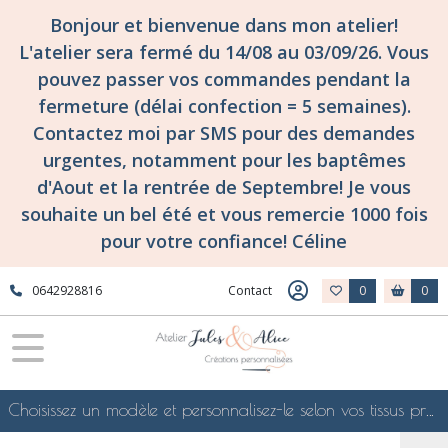
Bonjour et bienvenue dans mon atelier!
L'atelier sera fermé du 14/08 au 03/09/26. Vous
pouvez passer vos commandes pendant la
fermeture (délai confection = 5 semaines).
Contactez moi par SMS pour des demandes
urgentes, notamment pour les baptêmes
d'Aout et la rentrée de Septembre! Je vous
souhaite un bel été et vous remercie 1000 fois
pour votre confiance! Céline
0642928816
Contact
0
0
Choisissez un modèle et personnalisez-le selon vos tissus préférés de mes collections en ligne, je le confectionnerai selon vos souhaits