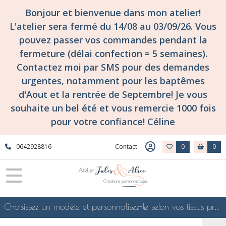
Bonjour et bienvenue dans mon atelier!
L'atelier sera fermé du 14/08 au 03/09/26. Vous
pouvez passer vos commandes pendant la
fermeture (délai confection = 5 semaines).
Contactez moi par SMS pour des demandes
urgentes, notamment pour les baptêmes
d'Aout et la rentrée de Septembre! Je vous
souhaite un bel été et vous remercie 1000 fois
pour votre confiance! Céline
0642928816
Contact
0
0
Choisissez un modèle et personnalisez-le selon vos tissus préférés de mes collections en ligne, je le confectionnerai selon vos souhaits