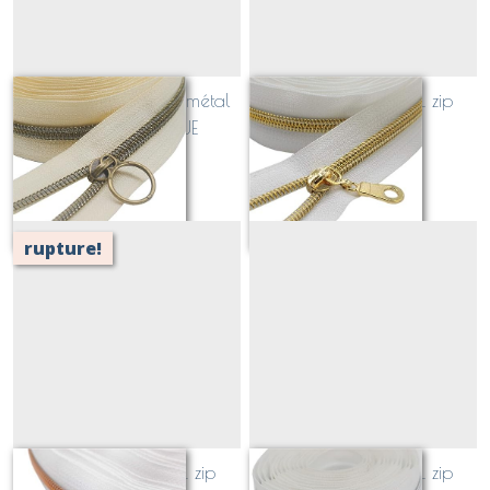
bordure ECRUE _ zip métal
bordure BLANCHE_ zip
LAITON ANTIQUE
métal OR
Sur demande
Sur demande
rupture!
bordure BLANCHE_ zip
bordure BLANCHE_ zip