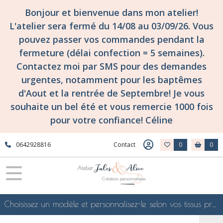
Bonjour et bienvenue dans mon atelier!
L'atelier sera fermé du 14/08 au 03/09/26. Vous
pouvez passer vos commandes pendant la
fermeture (délai confection = 5 semaines).
Contactez moi par SMS pour des demandes
urgentes, notamment pour les baptêmes
d'Aout et la rentrée de Septembre! Je vous
souhaite un bel été et vous remercie 1000 fois
pour votre confiance! Céline
0642928816
Contact
0
0
Choisissez un modèle et personnalisez-le selon vos tissus préférés de mes collections en ligne, je le confectionnerai selon vos souhaits