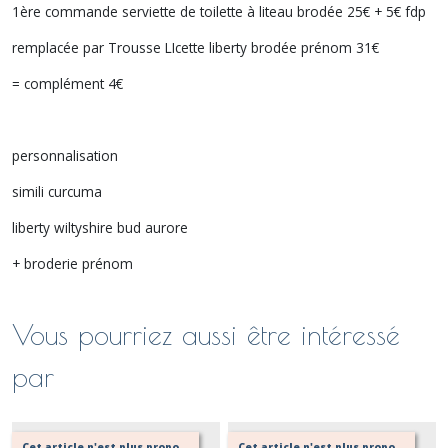
1ère commande serviette de toilette à liteau brodée 25€ + 5€ fdp
remplacée par Trousse LIcette liberty brodée prénom 31€
= complément 4€
personnalisation
simili curcuma
liberty wiltyshire bud aurore
+ broderie prénom
Vous pourriez aussi être intéressé
par
Cet article n'est plus proposé, retournez au menu principal ou contactez moi!
Cet article n'est plus proposé, retournez au menu principal ou contactez moi!