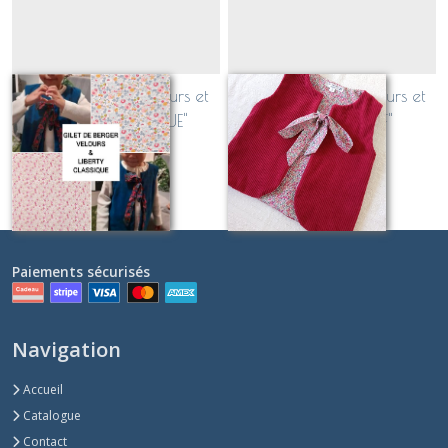
Gilet de berger Velours et
Gilet de berger Velours et
Liberty "CLASSIQUE"
Liberty "EXCLUSIF"
Sur demande
Sur demande
Paiements sécurisés
Navigation
Accueil
Catalogue
Contact