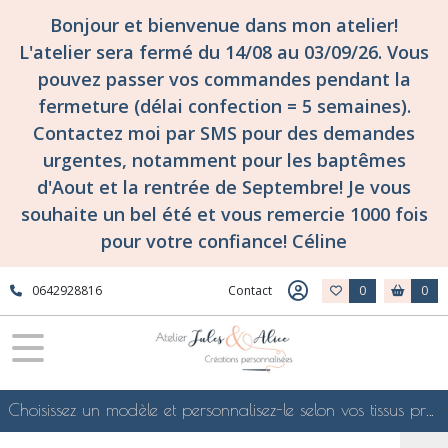
Bonjour et bienvenue dans mon atelier!
L'atelier sera fermé du 14/08 au 03/09/26. Vous
pouvez passer vos commandes pendant la
fermeture (délai confection = 5 semaines).
Contactez moi par SMS pour des demandes
urgentes, notamment pour les baptêmes
d'Aout et la rentrée de Septembre! Je vous
souhaite un bel été et vous remercie 1000 fois
pour votre confiance! Céline
0642928816
Contact
0
0
Choisissez un modèle et personnalisez-le selon vos tissus préférés de mes collections en ligne, je le confectionnerai selon vos souhaits