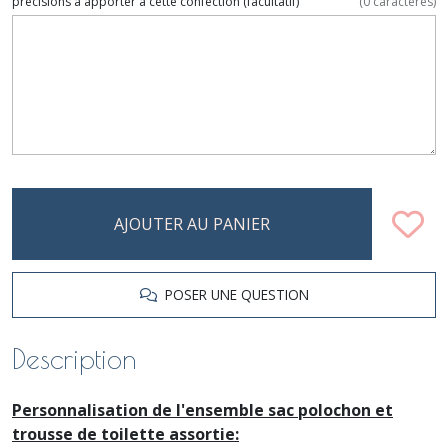
précisions à apporter à cette confection
(facultatif)
(
0
caractères)
AJOUTER AU PANIER
POSER UNE QUESTION
Description
Personnalisation de l'ensemble sac polochon et
trousse de toilette assortie: