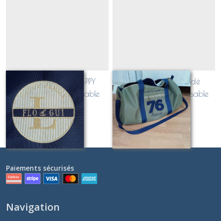
Sac polochon "HAPPY
Sac polochon brodé
FAMILY" personnalisable
Chiffre(s) personnalisable
À partir de
95
€
À partir de
85
€
Paiements sécurisés
Navigation