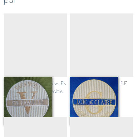
Sac polochon "Vacances EN
Sac polochon "COUPLE"
FAMILLE" personnalisable
personnalisable
À partir de
95
€
À partir de
95
€