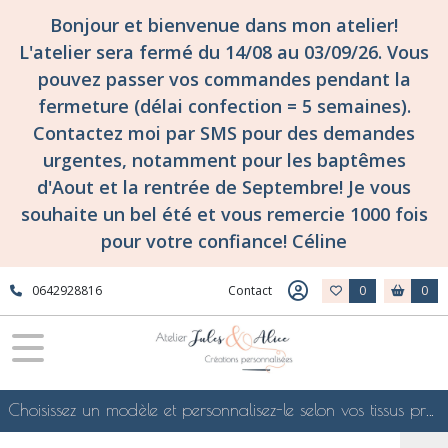
Bonjour et bienvenue dans mon atelier!
L'atelier sera fermé du 14/08 au 03/09/26. Vous
pouvez passer vos commandes pendant la
fermeture (délai confection = 5 semaines).
Contactez moi par SMS pour des demandes
urgentes, notamment pour les baptêmes
d'Aout et la rentrée de Septembre! Je vous
souhaite un bel été et vous remercie 1000 fois
pour votre confiance! Céline
0642928816
Contact
0
0
Choisissez un modèle et personnalisez-le selon vos tissus préférés de mes collections en ligne, je le confectionnerai selon vos souhaits