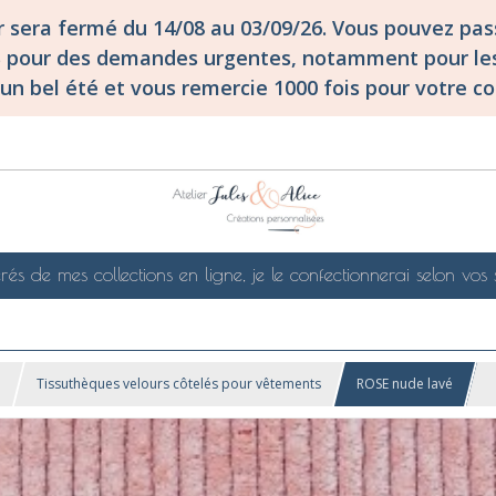
er sera fermé du 14/08 au 03/09/26. Vous pouvez p
S pour des demandes urgentes, notamment pour les
un bel été et vous remercie 1000 fois pour votre co
rés de mes collections en ligne, je le confectionnerai selon vos 
!
Tissuthèques velours côtelés pour vêtements
ROSE nude lavé