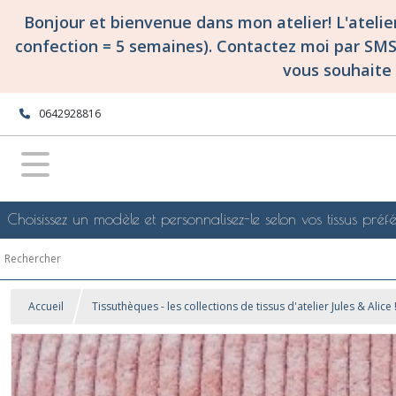
Bonjour et bienvenue dans mon atelier! L'ateli
confection = 5 semaines). Contactez moi par SM
vous souhaite 
0642928816
Choisissez un modèle et personnalisez-le selon vos tissus préfé
Accueil
Tissuthèques - les collections de tissus d'atelier Jules & Alice 