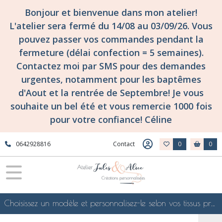
Bonjour et bienvenue dans mon atelier!
L'atelier sera fermé du 14/08 au 03/09/26. Vous
pouvez passer vos commandes pendant la
fermeture (délai confection = 5 semaines).
Contactez moi par SMS pour des demandes
urgentes, notamment pour les baptêmes
d'Aout et la rentrée de Septembre! Je vous
souhaite un bel été et vous remercie 1000 fois
pour votre confiance! Céline
0642928816
Contact
0
0
Choisissez un modèle et personnalisez-le selon vos tissus préférés de mes collections en ligne, je le confectionnerai selon vos souhaits