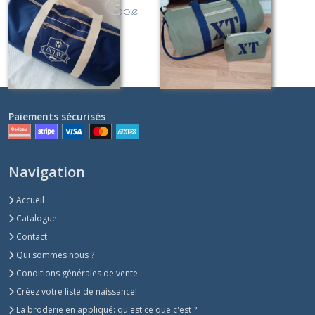
SPORT personnalisable
brodés LETTRES
personnalisables
À partir de
99
€
À partir de
95
€
Paiements sécurisés
Navigation
Accueil
Catalogue
Contact
Qui sommes nous ?
Conditions générales de vente
Créez votre liste de naissance!
La broderie en appliqué: qu'est ce que c'est ?