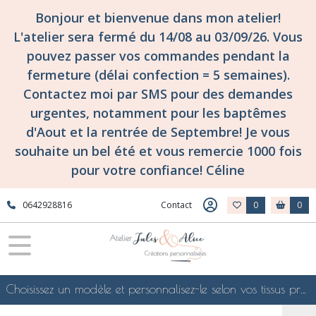
Bonjour et bienvenue dans mon atelier!
L'atelier sera fermé du 14/08 au 03/09/26. Vous
pouvez passer vos commandes pendant la
fermeture (délai confection = 5 semaines).
Contactez moi par SMS pour des demandes
urgentes, notamment pour les baptêmes
d'Aout et la rentrée de Septembre! Je vous
souhaite un bel été et vous remercie 1000 fois
pour votre confiance! Céline
0642928816
Contact
0
0
Choisissez un modèle et personnalisez-le selon vos tissus préférés de mes collections en ligne, je le confectionnerai selon vos souhaits