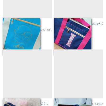
Sac polochon
Sac polochon brodé Lettre(s)
personnalisable Globetrotter!
personnalisable
À partir de
89
€
À partir de
85
€
Sac polochon ECUSSON
Duo Sac polochon et trousse