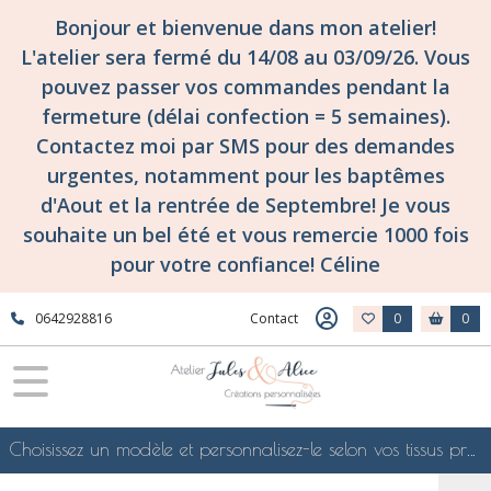
Bonjour et bienvenue dans mon atelier!
L'atelier sera fermé du 14/08 au 03/09/26. Vous
pouvez passer vos commandes pendant la
fermeture (délai confection = 5 semaines).
Contactez moi par SMS pour des demandes
urgentes, notamment pour les baptêmes
d'Aout et la rentrée de Septembre! Je vous
souhaite un bel été et vous remercie 1000 fois
pour votre confiance! Céline
0642928816
Contact
0
0
Choisissez un modèle et personnalisez-le selon vos tissus préférés de mes collections en ligne, je le confectionnerai selon vos souhaits