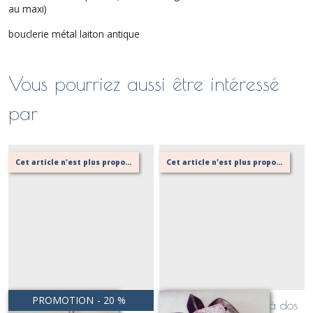
au maxi)
bouclerie métal laiton antique
Vous pourriez aussi être intéressé
par
Cet article n'est plus proposé, retournez au menu principal ou contactez moi!
Cet article n'est plus proposé, retournez au menu principal ou contactez moi!
PROMOTION
-
20
%
sac banane XL Toile de
petit VALENTIN: sac à dos