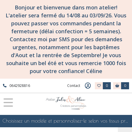
Bonjour et bienvenue dans mon atelier!
L'atelier sera fermé du 14/08 au 03/09/26. Vous
pouvez passer vos commandes pendant la
fermeture (délai confection = 5 semaines).
Contactez moi par SMS pour des demandes
urgentes, notamment pour les baptêmes
d'Aout et la rentrée de Septembre! Je vous
souhaite un bel été et vous remercie 1000 fois
pour votre confiance! Céline
0642928816
Contact
0
0
Choisissez un modèle et personnalisez-le selon vos tissus préférés de mes collections en ligne, je le confectionnerai selon vos souhaits