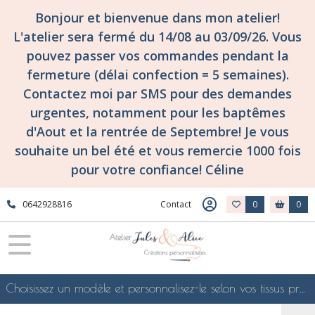
Bonjour et bienvenue dans mon atelier!
L'atelier sera fermé du 14/08 au 03/09/26. Vous
pouvez passer vos commandes pendant la
fermeture (délai confection = 5 semaines).
Contactez moi par SMS pour des demandes
urgentes, notamment pour les baptêmes
d'Aout et la rentrée de Septembre! Je vous
souhaite un bel été et vous remercie 1000 fois
pour votre confiance! Céline
0642928816
Contact
0
0
Choisissez un modèle et personnalisez-le selon vos tissus préférés de mes collections en ligne, je le confectionnerai selon vos souhaits