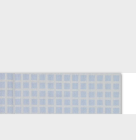
qué de coton quadrillage bleu ciel
Sur demande