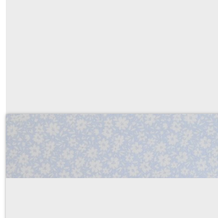
piqué de coton fleuri bleu ciel
Sur demande