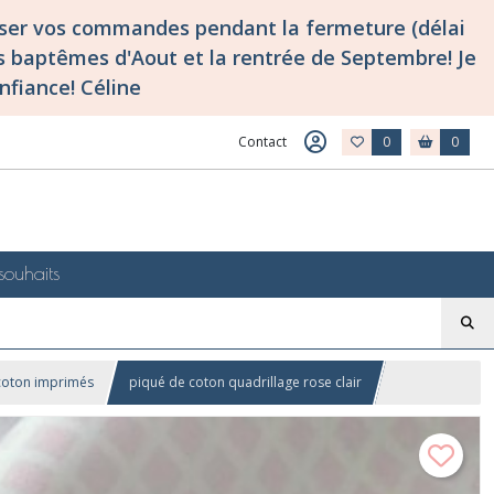
asser vos commandes pendant la fermeture (délai
 baptêmes d'Aout et la rentrée de Septembre! Je
nfiance! Céline
Contact
0
0
souhaits
coton imprimés
piqué de coton quadrillage rose clair