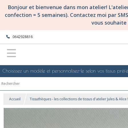
Bonjour et bienvenue dans mon atelier! L'ateli
confection = 5 semaines). Contactez moi par SM
vous souhaite 
0642928816
Choisissez un modèle et personnalisez-le selon vos tissus préfé
Accueil
Tissuthèques - les collections de tissus d'atelier Jules & Alice 