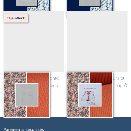
déjà offert!
Protège carnet de santé
Gilet de berger Velours et
(liste Fanny & Clément)
Liberty 18 mois (Liste Fanny &
Clément)
42
€
Sur demande
Paiements sécurisés