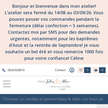
Bonjour et bienvenue dans mon atelier!
L'atelier sera fermé du 14/08 au 03/09/26. Vous
pouvez passer vos commandes pendant la
fermeture (délai confection = 5 semaines).
Contactez moi par SMS pour des demandes
urgentes, notamment pour les baptêmes
d'Aout et la rentrée de Septembre! Je vous
souhaite un bel été et vous remercie 1000 fois
pour votre confiance! Céline
0642928816
Contact
0
0
Choisissez un modèle et personnalisez-le selon vos tissus préférés de mes collections en ligne, je le confectionnerai selon vos souhaits