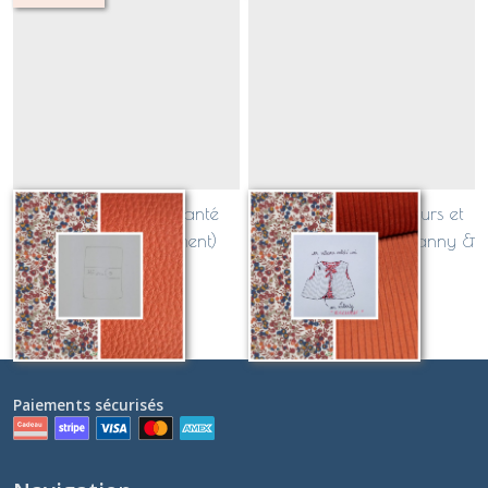
Protège carnet de santé
Gilet de berger Velours et
(liste Fanny & Clément)
Liberty 18 mois (Liste Fanny &
Clément)
42
€
Sur demande
Paiements sécurisés