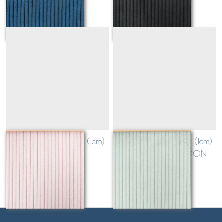
velours grosses côtes (1cm)
velours grosses côtes (1cm)
ROSE POUDRE
VERT SAUGE CELADON
Sur demande
Sur demande