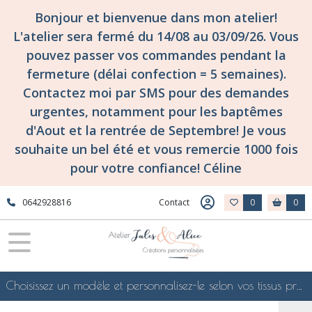
Bonjour et bienvenue dans mon atelier!
L'atelier sera fermé du 14/08 au 03/09/26. Vous
pouvez passer vos commandes pendant la
fermeture (délai confection = 5 semaines).
Contactez moi par SMS pour des demandes
urgentes, notamment pour les baptêmes
d'Aout et la rentrée de Septembre! Je vous
souhaite un bel été et vous remercie 1000 fois
pour votre confiance! Céline
0642928816
Contact
0
0
Choisissez un modèle et personnalisez-le selon vos tissus préférés de mes collections en ligne, je le confectionnerai selon vos souhaits