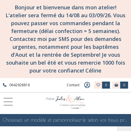
Bonjour et bienvenue dans mon atelier!
L'atelier sera fermé du 14/08 au 03/09/26. Vous
pouvez passer vos commandes pendant la
fermeture (délai confection = 5 semaines).
Contactez moi par SMS pour des demandes
urgentes, notamment pour les baptêmes
d'Aout et la rentrée de Septembre! Je vous
souhaite un bel été et vous remercie 1000 fois
pour votre confiance! Céline
0642928816
Contact
0
0
Choisissez un modèle et personnalisez-le selon vos tissus préférés de mes collections en ligne, je le confectionnerai selon vos souhaits