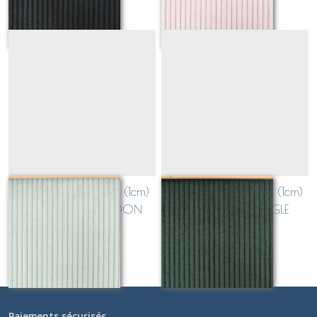
velours grosses côtes (1cm)
velours grosses côtes (1cm)
VERT SAUGE CELADON
VERT FONCE JUNGLE
Sur demande
Sur demande
Paiements sécurisés