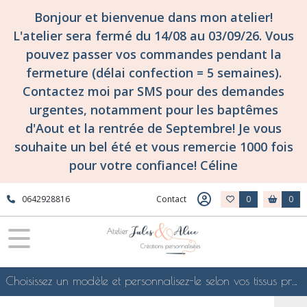
Bonjour et bienvenue dans mon atelier!
L'atelier sera fermé du 14/08 au 03/09/26. Vous
pouvez passer vos commandes pendant la
fermeture (délai confection = 5 semaines).
Contactez moi par SMS pour des demandes
urgentes, notamment pour les baptêmes
d'Aout et la rentrée de Septembre! Je vous
souhaite un bel été et vous remercie 1000 fois
pour votre confiance! Céline
0642928816
Contact
0
0
Choisissez un modèle et personnalisez-le selon vos tissus préférés de mes collections en ligne, je le confectionnerai selon vos souhaits