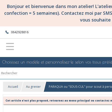
Bonjour et bienvenue dans mon atelier! L'ateli
confection = 5 semaines). Contactez moi par SM
vous souhaite 
0642928816
Choisissez un modèle et personnalisez-le selon vos tissus préfé
Accueil
Au grenier
PARAQUA ou "SOUS-CUL" pour scout à perso
Cet article n'est plus proposé, retournez au menu principal ou contactez m