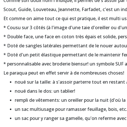
Comme son doux nom l'indique, il permet de s'assoir par 
Scout, Guide, Louveteau, Jeannette, Farfadet, c'est un indi
Et comme on aime tout ce qui est pratique, il est multi u
* Cousu sur 3 côtés (à l'image d'une taie d'oreiller ou d'un
* Double face, une face en coton très épais et solide, per
* Doté de sangles latérales permettant de le nouer autour
* Doté d'un petit élastique permettant de le maintenir f
* personnalisable avec broderie biensur! un symbole SUF 
Le paraqua peut en effet servir à de nombreuses choses!
noué sur la taille: à s'assoir parterre tout en restant 
noué dans le dos: un tablier!
rempli de vêtements: un oreiller pour la nuit (d'où 
un sac multiusage pour ramasser feuillage, bois, etc..
un sac pour y ranger sa gamelle, qu'on referme avec 