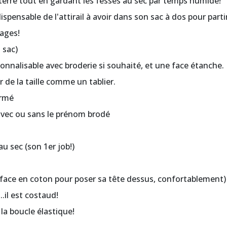
terre tout en gardant les fesses au sec par temps humide!
spensable de l'attirail à avoir dans son sac à dos pour part
sages!
 sac)
sonnalisable avec broderie si souhaité, et une face étanche.
 de la taille comme un tablier.
ermé
avec ou sans le prénom brodé
au sec (son 1er job!)
la face en coton pour poser sa tête dessus, confortablement)
.il est costaud!
la boucle élastique!