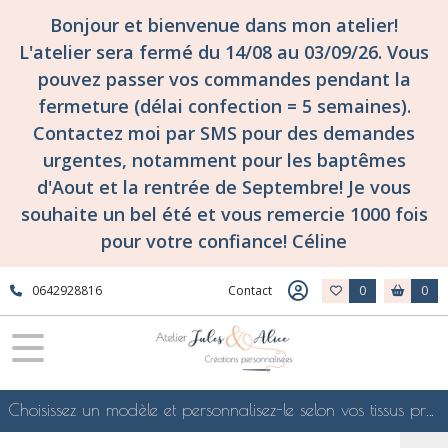
Bonjour et bienvenue dans mon atelier!
L'atelier sera fermé du 14/08 au 03/09/26. Vous
pouvez passer vos commandes pendant la
fermeture (délai confection = 5 semaines).
Contactez moi par SMS pour des demandes
urgentes, notamment pour les baptêmes
d'Aout et la rentrée de Septembre! Je vous
souhaite un bel été et vous remercie 1000 fois
pour votre confiance! Céline
0642928816
Contact
0
0
Choisissez un modèle et personnalisez-le selon vos tissus préférés de mes collections en ligne, je le confectionnerai selon vos souhaits