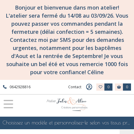
Bonjour et bienvenue dans mon atelier!
L'atelier sera fermé du 14/08 au 03/09/26. Vous
pouvez passer vos commandes pendant la
fermeture (délai confection = 5 semaines).
Contactez moi par SMS pour des demandes
urgentes, notamment pour les baptêmes
d'Aout et la rentrée de Septembre! Je vous
souhaite un bel été et vous remercie 1000 fois
pour votre confiance! Céline
0642928816
Contact
0
0
Choisissez un modèle et personnalisez-le selon vos tissus préférés de mes collections en ligne, je le confectionnerai selon vos souhaits