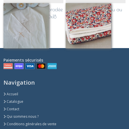
Echarpe de Baptême brodée
Couverture bébé, tissu au
"CROIX simple" 150x18
choix
Sur demande
Sur demande
Paiements sécurisés
Navigation
Accueil
Catalogue
Contact
Qui sommes nous ?
Conditions générales de vente