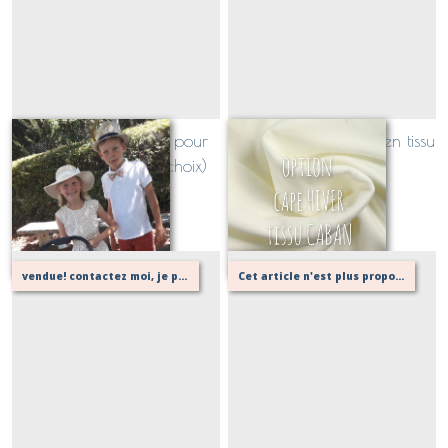
Foulard ou Bandeau pour
OPTION cape HIVER en tissu
chapeaux (tissu au choix)
Caban
Sur demande
Sur demande
vendue! contactez moi, je peux la refaire à l'identique!
Cet article n'est plus proposé, retournez au menu principal ou contactez moi!