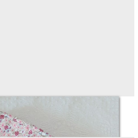
Cape de bain (+ hochet!)
36
€