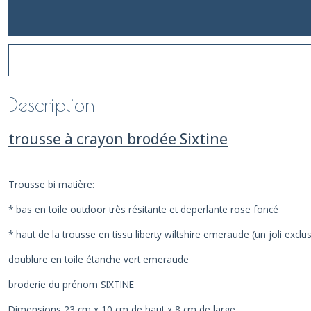
Description
trousse à crayon brodée Sixtine
Trousse bi matière:
* bas en toile outdoor très résitante et deperlante rose foncé
* haut de la trousse en tissu liberty wiltshire emeraude (un joli exclusi
doublure en toile étanche vert emeraude
broderie du prénom SIXTINE
Dimensions 23 cm x 10 cm de haut x 8 cm de large