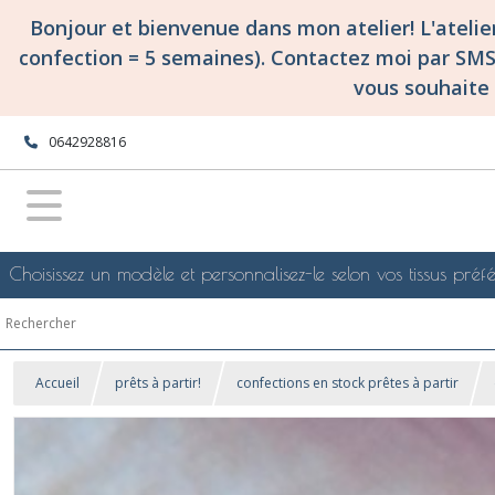
Bonjour et bienvenue dans mon atelier! L'ateli
confection = 5 semaines). Contactez moi par SM
vous souhaite 
0642928816
Choisissez un modèle et personnalisez-le selon vos tissus préfé
Accueil
prêts à partir!
confections en stock prêtes à partir