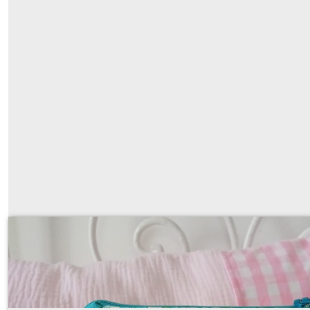
Trousse magique pop up liberty Betsy t
27
€