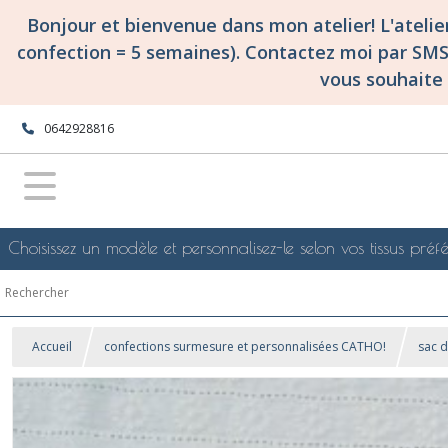
Bonjour et bienvenue dans mon atelier! L'ateli
confection = 5 semaines). Contactez moi par SM
vous souhaite 
0642928816
Choisissez un modèle et personnalisez-le selon vos tissus préfé
Accueil
confections surmesure et personnalisées CATHO!
sac 