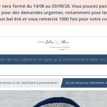
er sera fermé du 14/08 au 03/09/26. Vous pouvez p
S pour des demandes urgentes, notamment pour les
un bel été et vous remercie 1000 fois pour votre co
rés de mes collections en ligne, je le confectionnerai selon vos 
de messe ou de catéchisme à personnaliser
Sac de messe ou catéchisme, à 