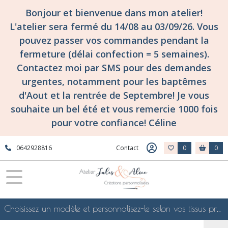
Bonjour et bienvenue dans mon atelier!
L'atelier sera fermé du 14/08 au 03/09/26. Vous
pouvez passer vos commandes pendant la
fermeture (délai confection = 5 semaines).
Contactez moi par SMS pour des demandes
urgentes, notamment pour les baptêmes
d'Aout et la rentrée de Septembre! Je vous
souhaite un bel été et vous remercie 1000 fois
pour votre confiance! Céline
0642928816
Contact
0
0
Choisissez un modèle et personnalisez-le selon vos tissus préférés de mes collections en ligne, je le confectionnerai selon vos souhaits