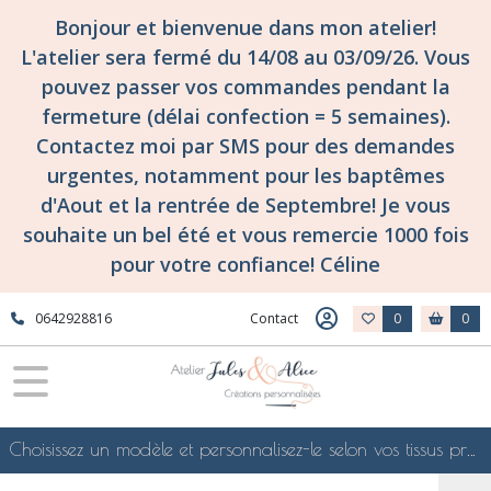
Bonjour et bienvenue dans mon atelier!
L'atelier sera fermé du 14/08 au 03/09/26. Vous
pouvez passer vos commandes pendant la
fermeture (délai confection = 5 semaines).
Contactez moi par SMS pour des demandes
urgentes, notamment pour les baptêmes
d'Aout et la rentrée de Septembre! Je vous
souhaite un bel été et vous remercie 1000 fois
pour votre confiance! Céline
0642928816
Contact
0
0
Choisissez un modèle et personnalisez-le selon vos tissus préférés de mes collections en ligne, je le confectionnerai selon vos souhaits