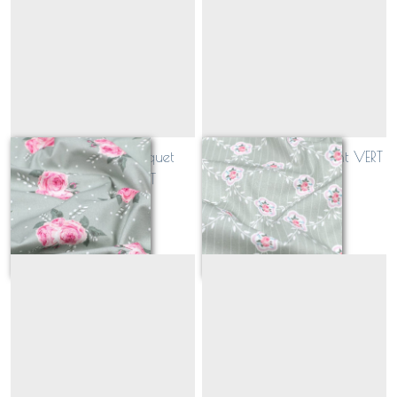
PATCHWORK bouquet
PATCHWORK diamant VERT
romantique VERT
Sur demande
Sur demande