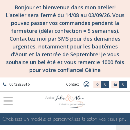
Bonjour et bienvenue dans mon atelier!
L'atelier sera fermé du 14/08 au 03/09/26. Vous
pouvez passer vos commandes pendant la
fermeture (délai confection = 5 semaines).
Contactez moi par SMS pour des demandes
urgentes, notamment pour les baptêmes
d'Aout et la rentrée de Septembre! Je vous
souhaite un bel été et vous remercie 1000 fois
pour votre confiance! Céline
0642928816
Contact
0
0
Choisissez un modèle et personnalisez-le selon vos tissus préférés de mes collections en ligne, je le confectionnerai selon vos souhaits