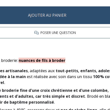
AJOUTER AU PANIER
POSER UNE QUESTION
e broderie:
nuances de fils à broder
es artisanales
, adaptées aux
tout-petits, enfants, adole
dée à la main
est réalisée avec soin dans un tissu
100 % co
rel
.
e
broderie fine d'une croix chrétienne et d'une colombe,
ts et d'adultes, car très simple et discret
. Brodé en bl
ir de baptême personnalisé
.