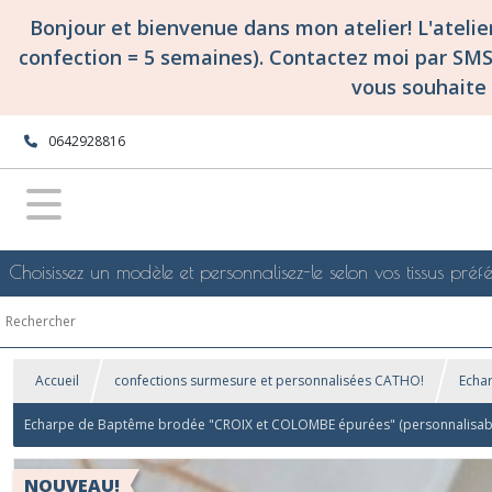
Bonjour et bienvenue dans mon atelier! L'ateli
confection = 5 semaines). Contactez moi par SM
vous souhaite 
0642928816
Choisissez un modèle et personnalisez-le selon vos tissus préfé
Accueil
confections surmesure et personnalisées CATHO!
Echa
Echarpe de Baptême brodée "CROIX et COLOMBE épurées" (personnalisabl
NOUVEAU!