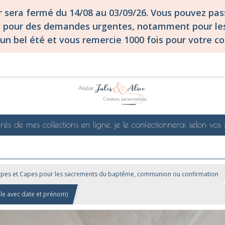
er sera fermé du 14/08 au 03/09/26. Vous pouvez p
S pour des demandes urgentes, notamment pour les
un bel été et vous remercie 1000 fois pour votre co
rés de mes collections en ligne, je le confectionnerai selon vos 
rpes et Capes pour les sacrements du baptême, communion ou confirmation
e avec date et prénom)