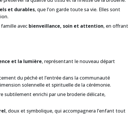
de préserver la qualité du tissu et la finesse de la broderie.
els et durables
, que l’on garde toute sa vie. Elles sont
ion.
 famille avec
bienveillance, soin et attention
, en offrant
cence et la lumière
, représentant le nouveau départ
facement du péché et l’entrée dans la communauté
mension solennelle et spirituelle de la cérémonie.
re subtilement enrichi par une broderie délicate,
rel
, doux et symbolique, qui accompagnera l’enfant tout