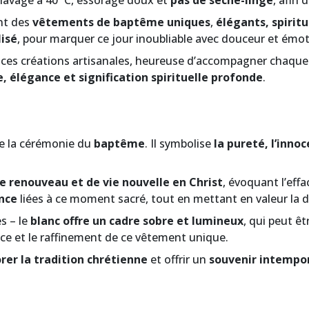
 lavage à 40 °C, essorage doux et
pas de sèche-linge
, afin 
nt des
vêtements de baptême uniques
,
élégants, spiritu
isé
, pour marquer ce jour inoubliable avec douceur et émot
 ces créations artisanales, heureuse d’accompagner chaque
, élégance et signification spirituelle profonde
.
 de la cérémonie du
baptême
. Il symbolise
la pureté, l’inno
e renouveau et de vie nouvelle en Christ
, évoquant l’ef
ance
liées à ce moment sacré, tout en mettant en valeur la di
s – le
blanc offre un cadre sobre et lumineux
, qui peut êt
ce et le raffinement de ce vêtement unique.
rer la tradition chrétienne
et offrir un
souvenir intempo