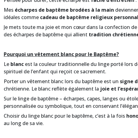
Pensée pour durer, cette écharpe est
facile d’entretien
:
Mes
écharpes de baptême brodées à la main
devienne
idéales comme
cadeau de baptême religieux personnal
Je mets toute ma joie et mon cœur dans la confection de
des écharpes de baptême qui allient
tradition chrétienne
Pourquoi un vêtement blanc pour le Baptême?
Le
blanc
est la couleur traditionnelle du linge porté lors
spirituel de l’enfant qui reçoit ce sacrement.
Porter un vêtement blanc lors du baptême est un
signe d
chrétienne. Le blanc reflète également la
joie et l’espér
Sur le linge de baptême – écharpes, capes, langes ou étole
personnalisée ou symbolique, tout en conservant l’élégan
Choisir du linge blanc pour le baptême, c’est à la fois
hono
au long de sa vie.