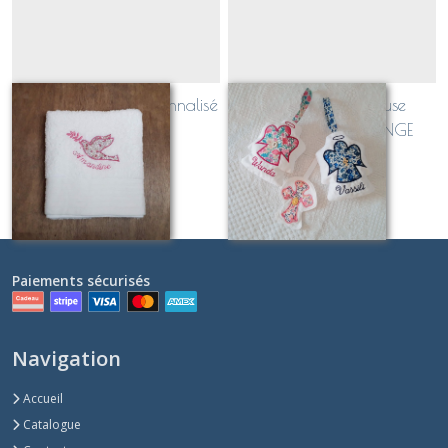
Linge de toilette personnalisé
Suspension religieuse
personnalisable ANGE
À partir de
24
€
À partir de
19
€
Paiements sécurisés
Navigation
Accueil
Catalogue