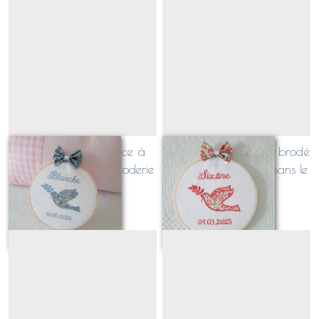
tambour de naissance à
tambour de baptême brodé
personnaliser avec broderie
COLOMBE (avec ou sans le
support de médaille)
À partir de
38
€
À partir de
38
€