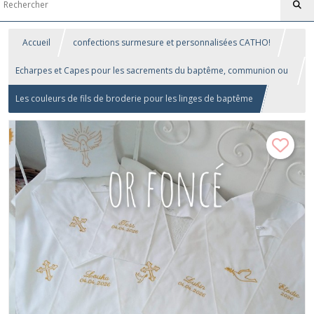
Accueil
confections surmesure et personnalisées CATHO!
Echarpes et Capes pour les sacrements du baptême, communion ou
confirmation
Les couleurs de fils de broderie pour les linges de baptême