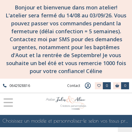
Bonjour et bienvenue dans mon atelier!
L'atelier sera fermé du 14/08 au 03/09/26. Vous
pouvez passer vos commandes pendant la
fermeture (délai confection = 5 semaines).
Contactez moi par SMS pour des demandes
urgentes, notamment pour les baptêmes
d'Aout et la rentrée de Septembre! Je vous
souhaite un bel été et vous remercie 1000 fois
pour votre confiance! Céline
0642928816
Contact
0
0
Choisissez un modèle et personnalisez-le selon vos tissus préférés de mes collections en ligne, je le confectionnerai selon vos souhaits