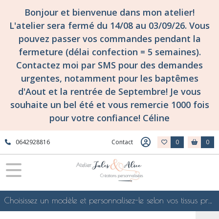
Bonjour et bienvenue dans mon atelier!
L'atelier sera fermé du 14/08 au 03/09/26. Vous
pouvez passer vos commandes pendant la
fermeture (délai confection = 5 semaines).
Contactez moi par SMS pour des demandes
urgentes, notamment pour les baptêmes
d'Aout et la rentrée de Septembre! Je vous
souhaite un bel été et vous remercie 1000 fois
pour votre confiance! Céline
0642928816
Contact
0
0
Choisissez un modèle et personnalisez-le selon vos tissus préférés de mes collections en ligne, je le confectionnerai selon vos souhaits