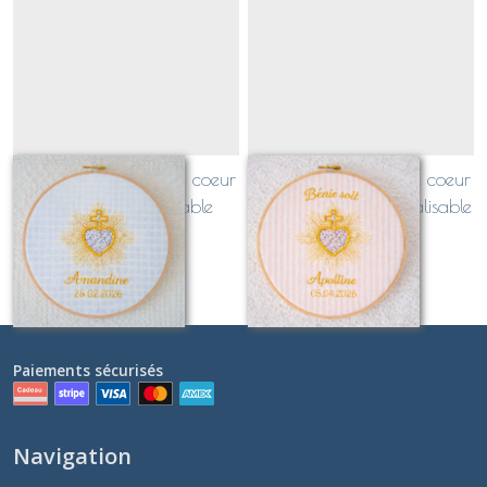
tambour brodé sacré coeur
tambour brodé sacré coeur
LIBERTY, personnalisable
"Béni(e) soit", personnalisable
prénom et date
40
€
À partir de
43
€
Paiements sécurisés
Navigation