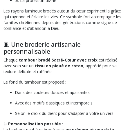
🙏 La protection divine
Les rayons lumineux brodés autour du cœur expriment la grâce
qui rayonne et éclaire les vies. Ce symbole fort accompagne les
familles chrétiennes depuis des générations comme signe de
confiance et d’abandon à Dieu.
🧵 Une broderie artisanale
personnalisable
Chaque
tambour brodé Sacré-Cœur avec croix
est réalisé
avec soin sur un
tissu en piqué de coton
, apprécié pour sa
texture délicate et raffinée.
Le fond du tambour est proposé :
Dans des couleurs douces et apaisantes
Avec des motifs classiques et intemporels
Selon le choix du client pour s’adapter à votre univers
✨
Personnalisation possible
:
Le tambour peut être brodé avec
un prénom et une date