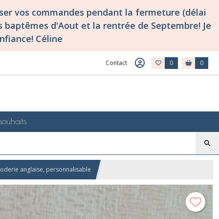
asser vos commandes pendant la fermeture (délai
 baptêmes d'Aout et la rentrée de Septembre! Je
nfiance! Céline
Contact
0
0
souhaits
roderie anglaise, personnalisable