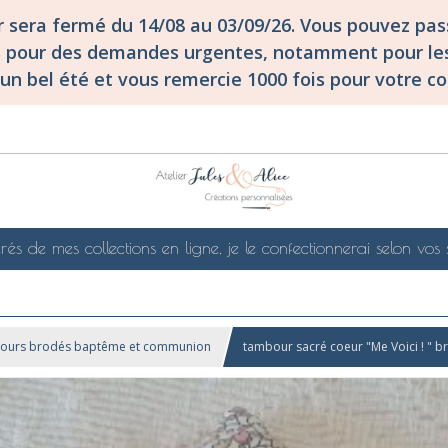
er sera fermé du 14/08 au 03/09/26. Vous pouvez p
S pour des demandes urgentes, notamment pour les
un bel été et vous remercie 1000 fois pour votre co
rés de mes collections en ligne, je le confectionnerai selon vos 
ours brodés baptême et communion
tambour sacré coeur "Me Voici ! " b