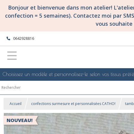
Bonjour et bienvenue dans mon atelier! L'ateli
confection = 5 semaines). Contactez moi par SM
vous souhaite 
0642928816
Choisissez un modèle et personnalisez-le selon vos tissus préfé
Accueil
confections surmesure et personnalisées CATHO!
tamb
NOUVEAU!