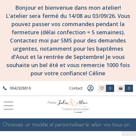
Bonjour et bienvenue dans mon atelier!
L'atelier sera fermé du 14/08 au 03/09/26. Vous
pouvez passer vos commandes pendant la
fermeture (délai confection = 5 semaines).
Contactez moi par SMS pour des demandes
urgentes, notamment pour les baptêmes
d'Aout et la rentrée de Septembre! Je vous
souhaite un bel été et vous remercie 1000 fois
pour votre confiance! Céline
0642928816
Contact
0
0
Choisissez un modèle et personnalisez-le selon vos tissus préférés de mes collections en ligne, je le confectionnerai selon vos souhaits