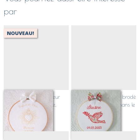
par
NOUVEAU!
tambour sacré coeur
tambour de baptême brodé
broderie anglaise,
COLOMBE (avec ou sans le
personnalisable (texte,
support de médaille)
À partir de
38
€
À partir de
38
€
prénom, date)